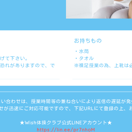
お持ちもの
・水筒
げて下さい。
・タオル
恐れがありますので、で
※裸足授業の為、上靴は
問い合わせは、授業時間等の兼ね合いにより返信の遅延が発
合わせが迅速にご対応可能ですので、下記URLにて登録の上、
★Wish体操クラブ公式LINEアカウント★
https://lin.ee/pr7nhoM