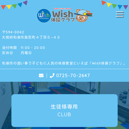
〒594-0042
大阪府和泉市箕形町４丁目５−４３
受付時間 11:00 - 20:00
定休日 月曜日
和泉市の習い事で子どもに人気の体操教室といえば「Wish体操クラブ」。
0725-70-2647
生徒様専用
CLUB