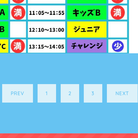
PREV
1
2
3
NEXT